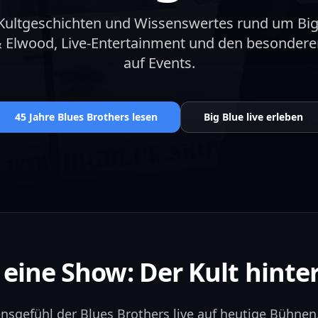
Kultgeschichten und Wissenswertes rund um Big 
 & Elwood, Live-Entertainment und den besond
auf Events.
45 Jahre Blues Brothers lesen
Big Blue live erleben
 eine Show: Der Kult hinter
ensgefühl der Blues Brothers live auf heutige Bühne