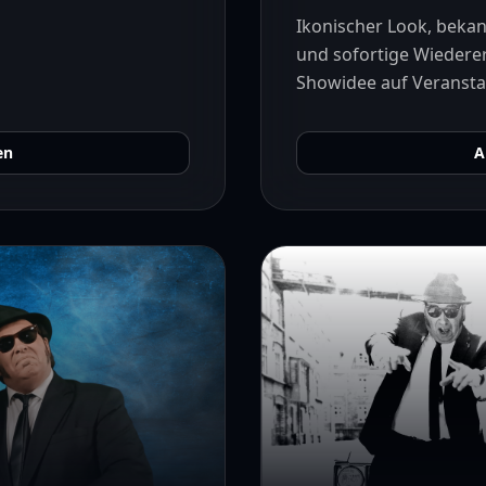
Ikonischer Look, beka
und sofortige Wieder
Showidee auf Veranstal
en
A