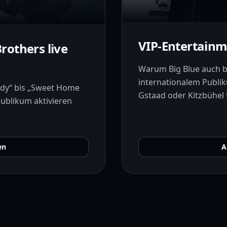
VIP-Entertainm
rothers live
Warum Big Blue auch be
internationalem Publi
dy“ bis „Sweet Home
Gstaad oder Kitzbühel 
ublikum aktivieren
.
en
A