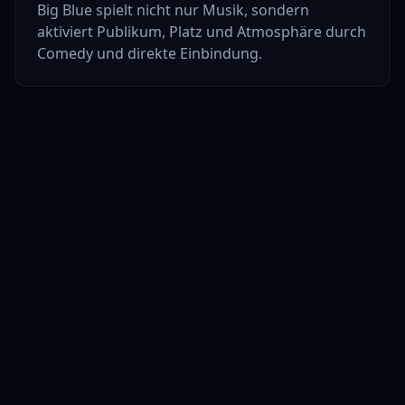
Big Blue spielt nicht nur Musik, sondern
aktiviert Publikum, Platz und Atmosphäre durch
Comedy und direkte Einbindung.
LIVE-ENTERTAINMENT FÜR
STADTMARKETING, OPEN AIR
UND ÖFFENTLICHE BÜHNEN
Ob Marktplatz, Stadtfestbühne,